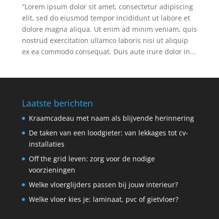
“Lorem ipsum dolor sit amet, consectetur adipiscing
elit, sed do eiusmod tempor incididunt ut labore et
dolore magna aliqua. Ut enim ad minim veniam, quis
nostrud exercitation ullamco laboris nisi ut aliquip
ex ea commodo consequat. Duis aute irure dolor in...
Laatste berichten
Kraamcadeau met naam als blijvende herinnering
De taken van een loodgieter: van lekkages tot cv-
installaties
Off the grid leven: zorg voor de nodige
voorzieningen
Welke vloerglijders passen bij jouw interieur?
Welke vloer kies je: laminaat, pvc of gietvloer?