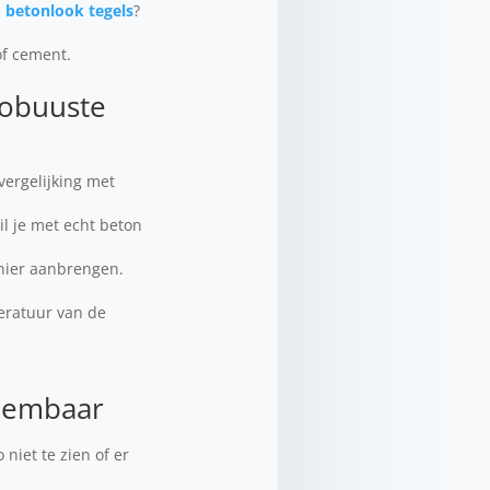
e
betonlook tegels
?
of cement.
robuuste
vergelijking met
l je met echt beton
anier aanbrengen.
eratuur van de
neembaar
 niet te zien of er