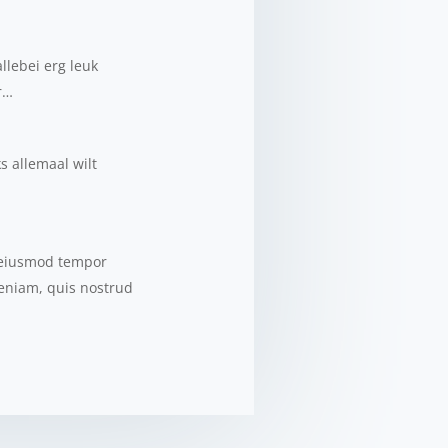
llebei erg leuk
r…
s allemaal wilt
o eiusmod tempor
veniam, quis nostrud