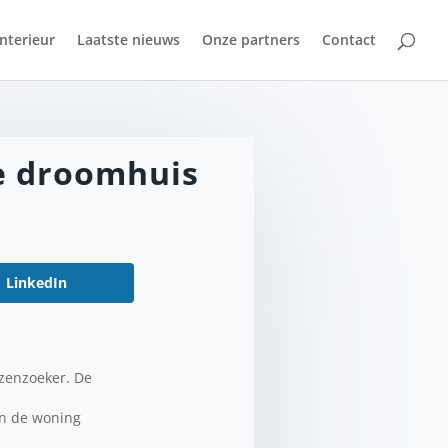
Interieur
Laatste nieuws
Onze partners
Contact
we droomhuis
LinkedIn
izenzoeker. De
en de woning