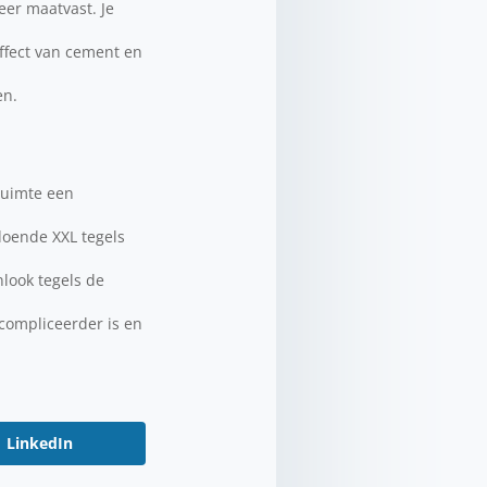
eer maatvast. Je
effect van cement en
en.
 ruimte een
ldoende XXL tegels
look tegels de
ecompliceerder is en
LinkedIn