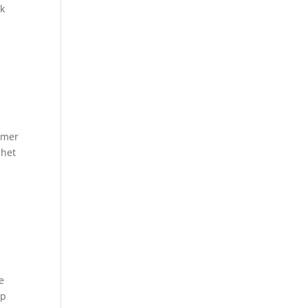
jk
kamer
 het
e
op