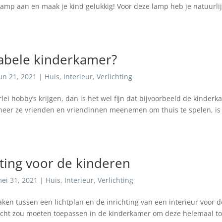
lamp aan en maak je kind gelukkig! Voor deze lamp heb je natuurli
abele kinderkamer?
un 21, 2021
|
Huis
,
Interieur
,
Verlichting
lei hobby’s krijgen, dan is het wel fijn dat bijvoorbeeld de kinder
neer ze vrienden en vriendinnen meenemen om thuis te spelen, is
chting voor de kinderen
ei 31, 2021
|
Huis
,
Interieur
,
Verlichting
ken tussen een lichtplan en de inrichting van een interieur voor d
e echt zou moeten toepassen in de kinderkamer om deze helemaal t