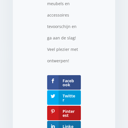
meubels en
accessoires
tevoorschijn en
ga aan de slag!
Veel plezier met
ontwerpen!
Faceb
ook
Twitte
r
Pinter
est
Linke